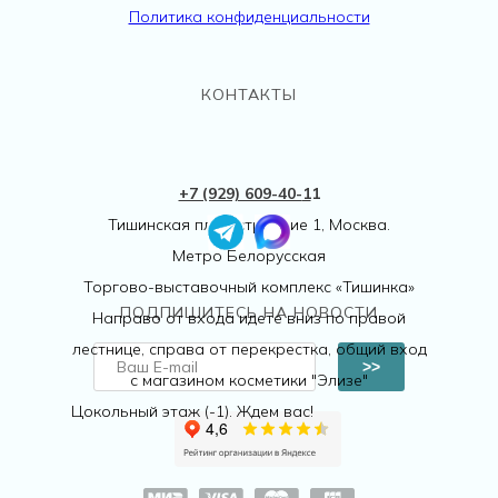
Политика конфиденциальности
КОНТАКТЫ
+7 (929) 609-40-
1
1
Тишинская пл., 1 строение 1, Москва.
Метро Белорусская
Торгово-выставочный комплекс «Тишинка»
ПОДПИШИТЕСЬ НА НОВОСТИ
Направо от входа идете вниз по правой
лестнице, справа от перекрестка, общий вход
>>
с магазином косметики "Элизе"
Цокольный этаж (-1). Ждем вас!