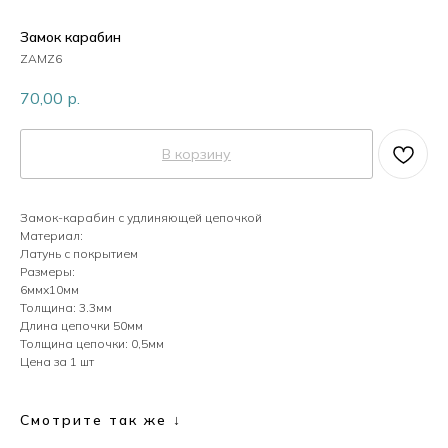
Пластик
Замок карабин
ZAMZ6
70,00
р.
Перламутр
В корзину
Камни
Замок-карабин с удлиняющей цепочкой
Материал:
Кристаллы
Латунь с покрытием
Размеры:
6ммх10мм
Толщина: 3.3мм
Жемчуг
Длина цепочки 50мм
Толщина цепочки: 0,5мм
Цена за 1 шт
Смотрите так же ↓