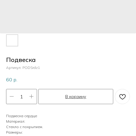
Пластик
Перламутр
Камни
Подвеска
Артикул:
PODSrdz1
Кристаллы
60
р.
В корзину
Жемчуг
Подвеска сердце
Материал:
Стекло с покрытием.
Размеры: