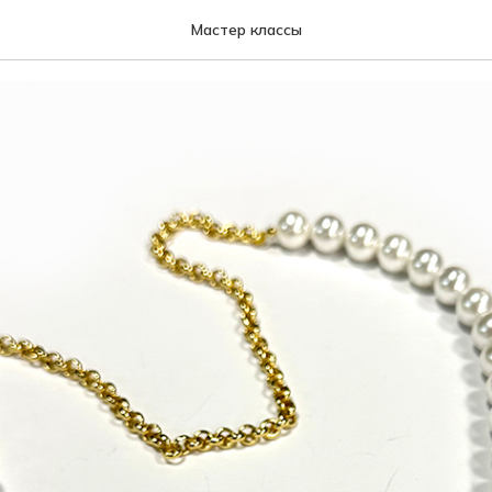
з жемчуга с цепочкой
Мастер классы