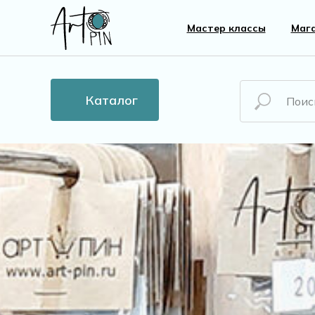
Мастер классы
Маг
Каталог
Новинки
Все то
Бусины
Пласти
Кристаллы
Жемчу