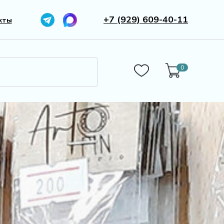
+7 (929) 609-40-11
кты
0
0
Бижутерия
Камни