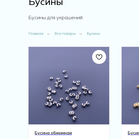
Бусины
Бусины для украшений
Главная
→
Все товары
→
Бусины
Бусина обжимная
Буси