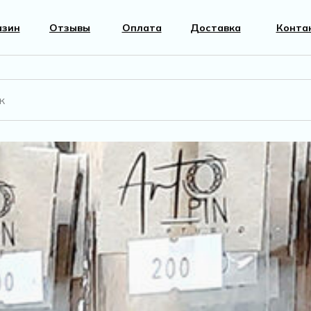
азин
Отзывы
Оплата
Доставка
Конта
вары
Фурнитура
к
Перламутр
г