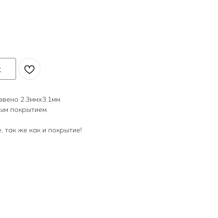
у
звено 2.3ммх3.1мм
ым покрытием.
 так же как и покрытие!