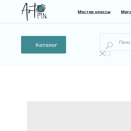
Мастер классы
Маг
Каталог
Новинки
Все то
Бусины
Пласти
Кристаллы
Жемчу