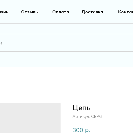
азин
Отзывы
Оплата
Доставка
Конта
вары
Фурнитура
к
Перламутр
Цепь
г
Артикул:
CEP6
р.
300