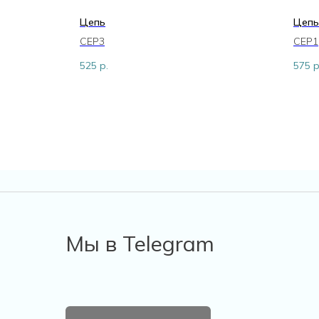
Цепь
Цепь
CEP3
CEP1
525
р.
575
р
Мы в Telegram