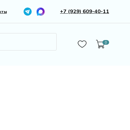
+7 (929) 609-40-11
кты
0
0
Бижутерия
Камни