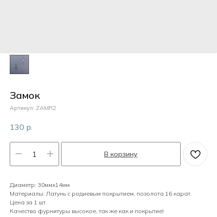
Пластик
Перламутр
Камни
Замок
Артикул:
ZAMR2
Кристаллы
130
р.
В корзину
Жемчуг
Диаметр: 30ммх14мм
Материалы: Латунь с родиевым покрытием, позолота 16 карат.
Цена за 1 шт.
Качество фурнитуры высокое, так же как и покрытие!