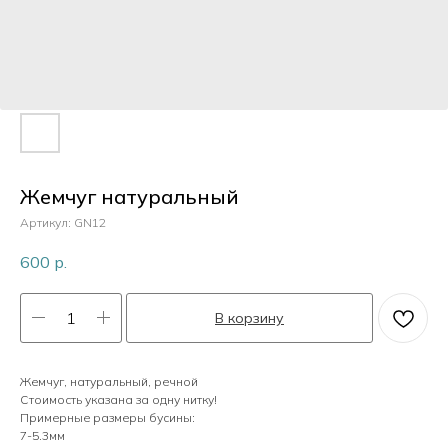
Пластик
Перламутр
Камни
Жемчуг натуральный
Артикул:
GN12
Кристаллы
600
р.
В корзину
Жемчуг
Жемчуг, натуральный, речной
Стоимость указана за одну нитку!
Примерные размеры бусины:
7-5.3мм