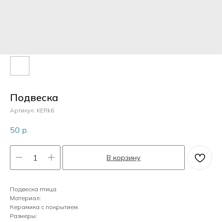
Пластик
Перламутр
Камни
Подвеска
Артикул:
KERk6
Кристаллы
50
р.
В корзину
Жемчуг
Подвеска птица
Материал:
Керамика с покрытием.
Размеры: