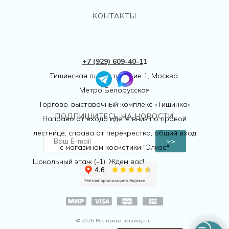
КОНТАКТЫ
+7 (929) 609-40-
1
1
Тишинская пл., 1 строение 1, Москва.
Метро Белорусская
Торгово-выставочный комплекс «Тишинка»
ПОДПИШИТЕСЬ НА НОВОСТИ
Направо от входа идете вниз по правой
лестнице, справа от перекрестка, общий вход
>>
с магазином косметики "Элизе"
Цокольный этаж (-1). Ждем вас!
© 2026 Все права защищены.