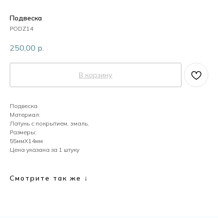
Пластик
Подвеска
PODZ14
250,00
р.
Перламутр
В корзину
Камни
Подвеска
Материал:
Кристаллы
Латунь с покрытием, эмаль.
Размеры:
55ммХ14мм
Цена указана за 1 штуку
Жемчуг
Смотрите так же ↓