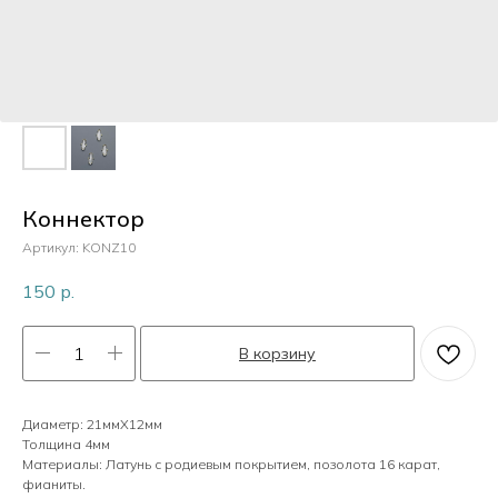
Пластик
Перламутр
Камни
Коннектор
Артикул:
KONZ10
Кристаллы
150
р.
В корзину
Жемчуг
Диаметр: 21ммХ12мм
Толщина 4мм
Материалы: Латунь с родиевым покрытием, позолота 16 карат,
фианиты.