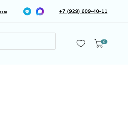
+7 (929) 609-40-11
кты
0
0
Бижутерия
Камни