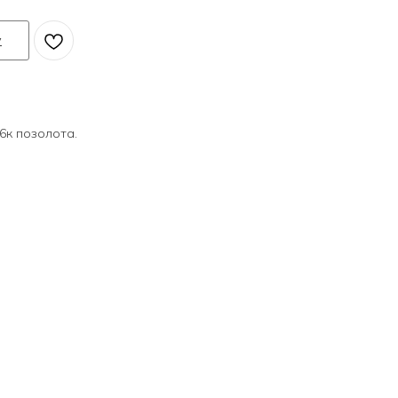
у
6к позолота.