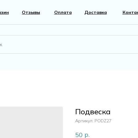
азин
Отзывы
Оплата
Доставка
Конта
вары
Фурнитура
к
Перламутр
Подвеска
г
Артикул:
PODZ27
р.
50