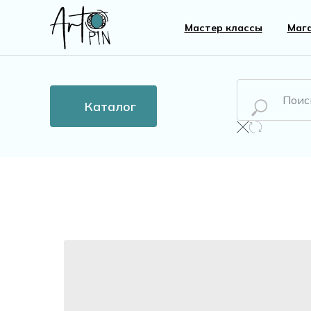
Мастер классы
Маг
Каталог
Новинки
Все то
Бусины
Пласти
Кристаллы
Жемчу