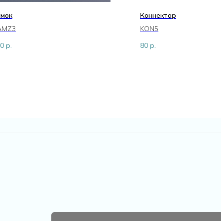
амок
Коннектор
AMZ3
KON5
0
р.
80
р.