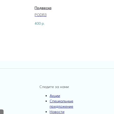
Подвеска
П
PODR3
P
400
р.
7
Следите за нами:
Акции
Специальные
предложение
Новости