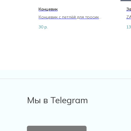
Концевик
З
Концевик с петлёй для тросика
Z
KONTR1
30
р.
13
Мы в Telegram