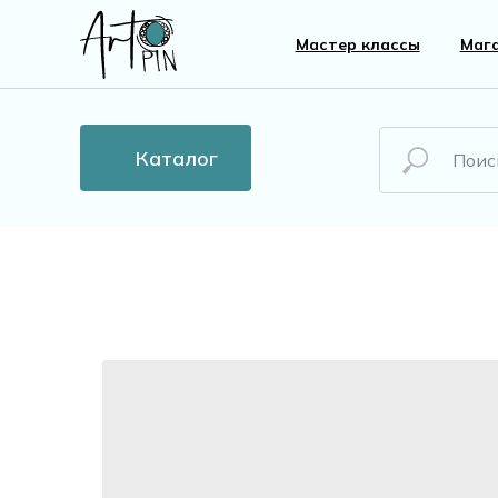
Мастер классы
Маг
Каталог
Новинки
Все то
Бусины
Пласти
Кристаллы
Жемчу