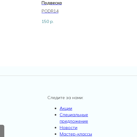
Подвеска
К
PODR14
K
150
р.
4
Следите за нами:
Акции
Специальные
предложение
Новости
Мастер-классы