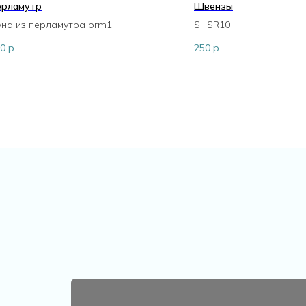
ерламутр
Швензы
на из перламутра prm1
SHSR10
0
р.
250
р.