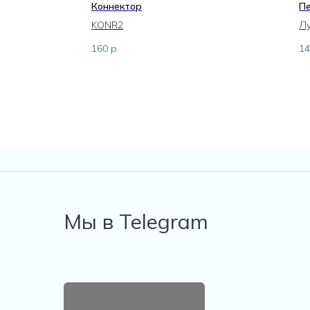
Коннектор
П
KONR2
Лу
160
р.
14
Мы в Telegram