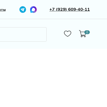
+7 (929) 609-40-11
кты
0
0
Бижутерия
Камни