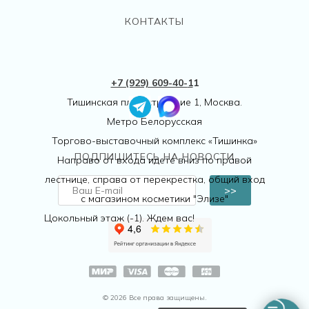
КОНТАКТЫ
+7 (929) 609-40-
1
1
Тишинская пл., 1 строение 1, Москва.
Метро Белорусская
Торгово-выставочный комплекс «Тишинка»
ПОДПИШИТЕСЬ НА НОВОСТИ
Направо от входа идете вниз по правой
лестнице, справа от перекрестка, общий вход
>>
с магазином косметики "Элизе"
Цокольный этаж (-1). Ждем вас!
© 2026 Все права защищены.