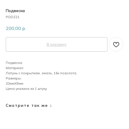
Пластик
Подвеска
PODZ21
200,00
р.
Перламутр
В корзину
Камни
Подвеска
Материал:
Кристаллы
Латунь с покрытием, эмаль, 16к позолота.
Размеры:
33ммХ9мм
Цена указана за 1 штуку
Жемчуг
Смотрите так же ↓