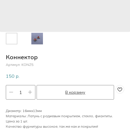
Пластик
Перламутр
Камни
Коннектор
Артикул:
KONZ5
Кристаллы
150
р.
В корзину
Жемчуг
Диаметр: 16ммх13мм
Материалы: Латунь с родиевым покрытием, стекло, фиантиты.
Цена за 1 шт.
Качество фурнитуры высокое, так же как и покрытие!