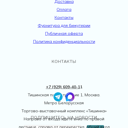
Доставка
Оплата
Контакты
Фурнитура для бижутерии
Публичная оферта
Политика конфиденциальности
КОНТАКТЫ
+7 (929) 609-40-
1
1
Тишинская пл., 1 строение 1, Москва.
Метро Белорусская
Торгово-выставочный комплекс «Тишинка»
ПОДПИШИТЕСЬ НА НОВОСТИ
Направо от входа идете вниз по правой
лестнице, справа от перекрестка, общий вход