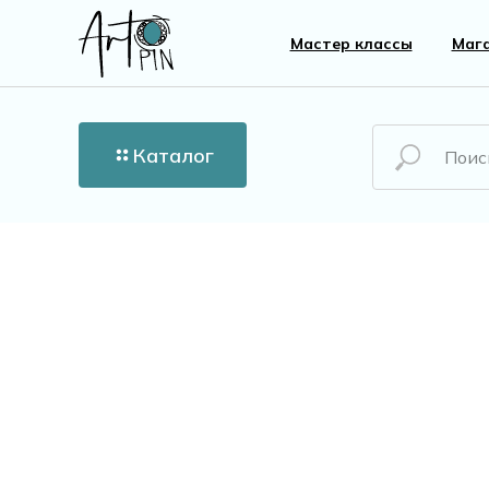
Мастер классы
Маг
Каталог
Новинки
Все то
Бусины
Пласти
Кристаллы
Жемчу