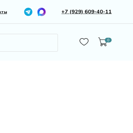
+7 (929) 609-40-11
кты
0
0
Бижутерия
Камни