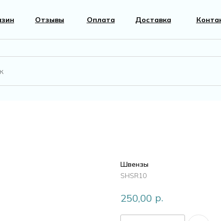
азин
Отзывы
Оплата
Доставка
Конта
вары
Фурнитура
к
Перламутр
Швензы
SHSR10
г
р.
250,00