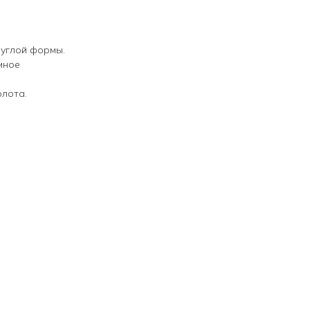
руглой формы.
мное
олота.