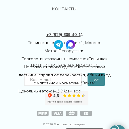
КОНТАКТЫ
+7 (929) 609-40-
1
1
Тишинская пл., 1 строение 1, Москва.
Метро Белорусская
Торгово-выставочный комплекс «Тишинка»
ПОДПИШИТЕСЬ НА НОВОСТИ
Направо от входа идете вниз по правой
лестнице, справа от перекрестка, общий вход
>>
с магазином косметики "Элизе"
Цокольный этаж (-1). Ждем вас!
© 2026 Все права защищены.