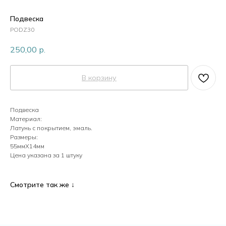
Пластик
Подвеска
PODZ30
250,00
р.
Перламутр
В корзину
Камни
Подвеска
Материал:
Кристаллы
Латунь с покрытием, эмаль.
Размеры:
55ммХ14мм
Цена указана за 1 штуку
Жемчуг
Смотрите так же ↓