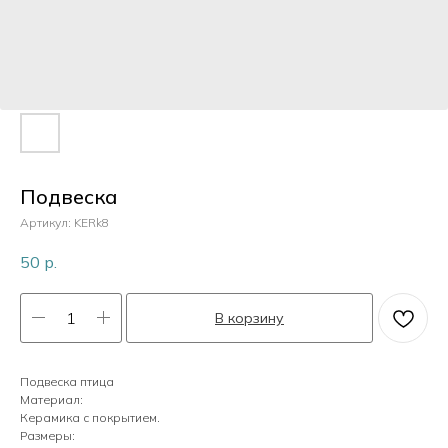
Пластик
Перламутр
Камни
Подвеска
Артикул:
KERk8
Кристаллы
50
р.
В корзину
Жемчуг
Подвеска птица
Материал:
Керамика с покрытием.
Размеры: