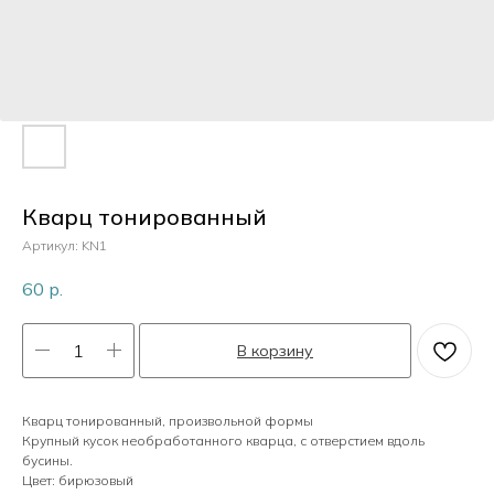
Пластик
Перламутр
Камни
Кварц тонированный
Артикул:
KN1
Кристаллы
60
р.
В корзину
Жемчуг
Кварц тонированный, произвольной формы
Крупный кусок необработанного кварца, с отверстием вдоль
бусины.
Цвет: бирюзовый