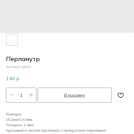
Пластик
Перламутр
Камни
Перламутр
Артикул:
prm1
Кристаллы
140
р.
В корзину
Жемчуг
Размеры:
15.2ммХ14.4мм
Толщина: 3.4мм
Красивый и чистый перламутр с прекрасным переливом.