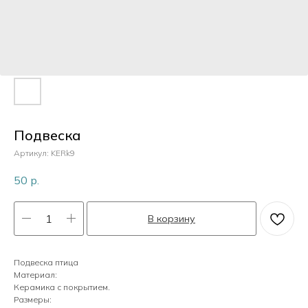
Пластик
Перламутр
Камни
Подвеска
Артикул:
KERk9
Кристаллы
50
р.
В корзину
Жемчуг
Подвеска птица
Материал:
Керамика с покрытием.
Размеры: