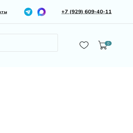
+7 (929) 609-40-11
кты
0
0
Бижутерия
Камни