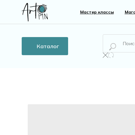
Мастер классы
Маг
Каталог
Новинки
Все то
Бусины
Пласти
Кристаллы
Жемчу