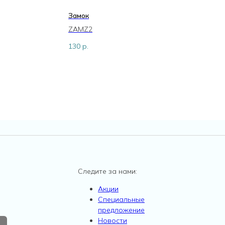
Замок
К
ZAMZ2
K
130
р.
1
Следите за нами:
Акции
Специальные
предложение
Новости