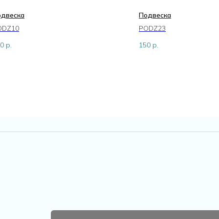
одвеска
Подвеска
ODZ10
PODZ23
0
р.
150
р.