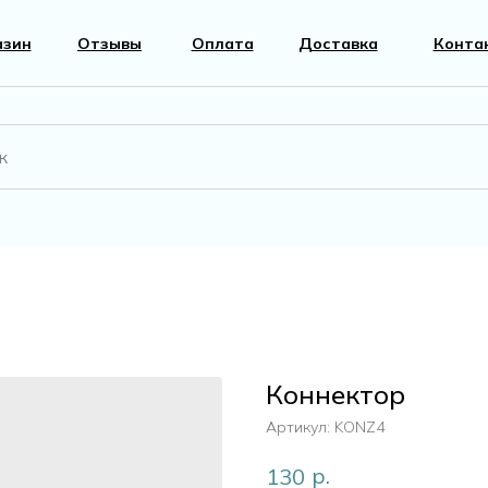
азин
Отзывы
Оплата
Доставка
Конта
вары
Фурнитура
к
Перламутр
Коннектор
г
Артикул:
KONZ4
р.
130