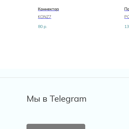
Коннектор
П
KONZ7
P
80
р.
13
Мы в Telegram