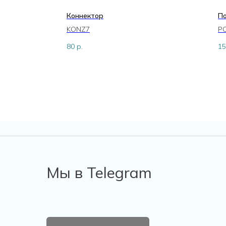
Коннектор
П
KONZ7
P
80
р.
15
Мы в Telegram