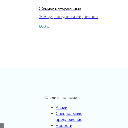
Жемчуг натуральный
П
Жемчуг, натуральный, речной
K
Стоимость указана за одну
600
р.
5
нитку!
Примерные размеры бусины:
7-5.3мм
Бусины неодинаковые по
форме
Следите за нами:
Акции
Специальные
предложение
Новости