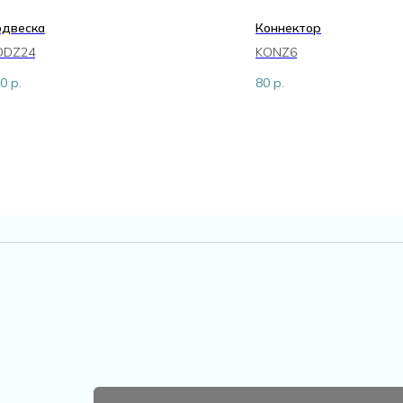
одвеска
Коннектор
ODZ24
KONZ6
0
р.
80
р.