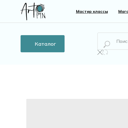
Мастер классы
Маг
Каталог
Новинки
Все то
Бусины
Пласти
Кристаллы
Жемчу