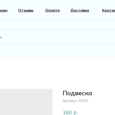
азин
Отзывы
Оплата
Доставка
Конта
вары
Фурнитура
к
Перламутр
Подвеска
г
Артикул:
KERj4
р.
160