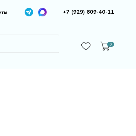
+7 (929) 609-40-11
кты
0
0
Бижутерия
Камни