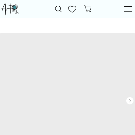
Новинки
Все товары
Фурнитура
Бижутерия
Бусины
Пластик
Перламутр
Камни
Кристаллы
Жемчуг