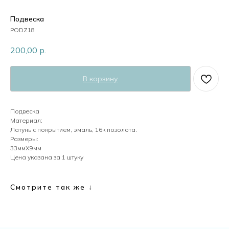
Пластик
Подвеска
PODZ18
200,00
р.
Перламутр
В корзину
Камни
Подвеска
Материал:
Кристаллы
Латунь с покрытием, эмаль, 16к позолота.
Размеры:
33ммХ9мм
Цена указана за 1 штуку
Жемчуг
Смотрите так же ↓