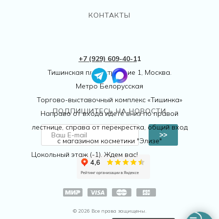
КОНТАКТЫ
+7 (929) 609-40-
1
1
Тишинская пл., 1 строение 1, Москва.
Метро Белорусская
Торгово-выставочный комплекс «Тишинка»
ПОДПИШИТЕСЬ НА НОВОСТИ
Направо от входа идете вниз по правой
лестнице, справа от перекрестка, общий вход
>>
с магазином косметики "Элизе"
Цокольный этаж (-1). Ждем вас!
© 2026 Все права защищены.