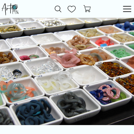
Новинки
Все товары
Фурнитура
Бижутерия
Бусины
Пластик
Перламутр
Камни
Кристаллы
Жемчуг