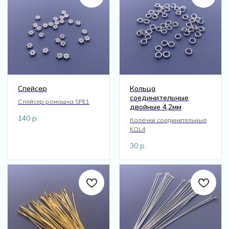
Спейсер
Кольца
соединительные
Спейсер ромашка SPE1
двойные 4,2мм
140
р.
Колечки соединительные
KOL4
30
р.