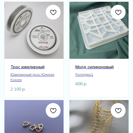
Трос ювелирный
Молд силиконовый
Ювелирный трос Южная
Formgips1
Корея
600
р.
2 100
р.