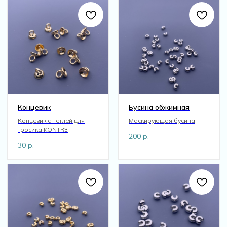
Концевик
Бусина обжимная
Концевик с петлёй для
Маскирующая бусина
тросика KONTR3
200
р.
30
р.