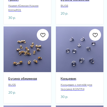
Кримп Южная Корея
BUS6
KrimpR01
20
р.
30
р.
Бусина обжимная
Концевик
BUS5
Концевик с петлёй для
тросика KONTR4
20
р.
30
р.