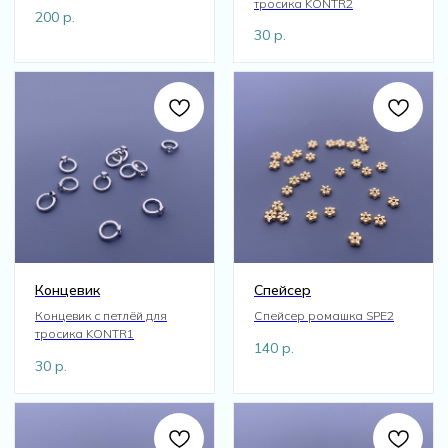
тросика KONTR2
200
р.
30
р.
Концевик
Спейсер
Концевик с петлёй для
Спейсер ромашка SPE2
тросика KONTR1
140
р.
30
р.