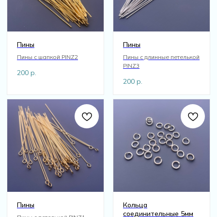
Пины
Пины
Пины с шапкой PINZ2
Пины с длинные петелькой
PINZ3
200
р.
200
р.
Пины
Кольца
соединительные 5мм