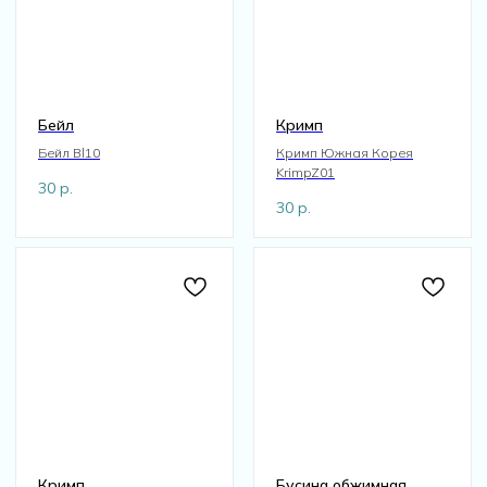
Бейл
Кримп
Бейл Bl10
Кримп Южная Корея
KrimpZ01
30
р.
30
р.
Кримп
Бусина обжимная