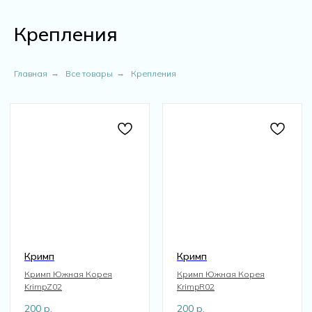
Крепления
Главная
→
Все товары
→
Крепления
Кримп
Кримп
Кримп Южная Корея
Кримп Южная Корея
KrimpZ02
KrimpR02
200
р.
200
р.