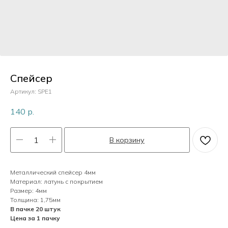
Пластик
Перламутр
Спейсер
Камни
Артикул:
SPE1
140
р.
Кристаллы
В корзину
Жемчуг
Металлический спейсер 4мм
Материал: латунь с покрытием
Размер: 4мм
Толщина: 1,75мм
В пачке 20 штук
Цена за 1 пачку