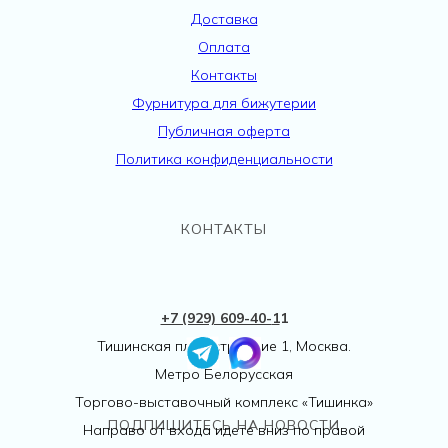
Доставка
Оплата
Контакты
Фурнитура для бижутерии
Публичная оферта
Политика конфиденциальности
КОНТАКТЫ
+7 (929) 609-40-
1
1
Тишинская пл., 1 строение 1, Москва.
Метро Белорусская
Торгово-выставочный комплекс «Тишинка»
ПОДПИШИТЕСЬ НА НОВОСТИ
Направо от входа идете вниз по правой