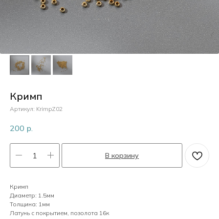
Пластик
Перламутр
Камни
Кримп
Артикул:
KrimpZ02
Кристаллы
200
р.
В корзину
Жемчуг
Кримп
Диаметр: 1.5мм
Толщина: 1мм
Латунь с покрытием, позолота 16к