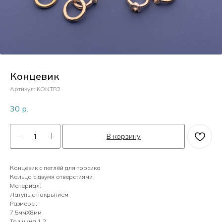
Пластик
Перламутр
Концевик
Камни
Артикул:
KONTR2
30
р.
Кристаллы
В корзину
Жемчуг
Концевик с петлёй для тросика
Кольцо с двумя отверстиями
Материал:
Латунь с покрытием
Размеры:
7.5ммХ8мм
Толщина 1.2